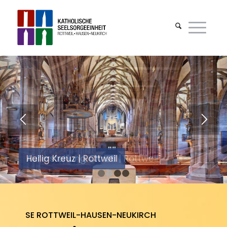
Auferstehung Christi | Rottweil
1
2
3
4
SE ROTTWEIL-HAUSEN-NEUKIRCH