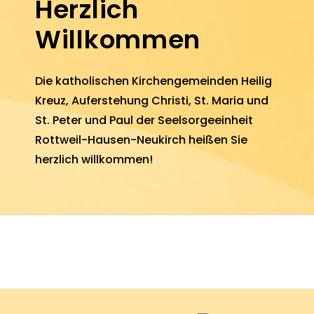
Herzlich
Willkommen
Die katho­lischen Kirchen­ge­meinden
Heilig
Kreuz
,
Aufer­stehung Christi
,
St. Maria
und
St. Peter und Paul
der Seel­sorge­einheit
Rottweil-Hausen-Neukirch heißen Sie
herz­lich will­kommen!