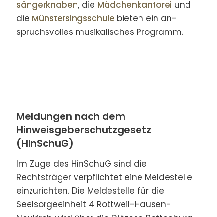
sänger­knaben
, die
Mädchen­kanto­rei
und
die
Münster­sings­schule
bieten ein an­
spruchs­volles musikalisches Pro­gramm.
Meldungen nach dem
Hinweisgeberschutzgesetz
(HinSchuG)
Im Zuge des HinSchuG sind die
Rechtsträger verpflichtet eine Meldestelle
einzurichten. Die Meldestelle für die
Seelsorgeeinheit 4 Rottweil-Hausen-