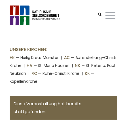
UNSERE KIRCHEN:
HK
— Heilig Kreuz Münster |
AC
— Auferstehung-Christi
Kirche
|
HA
— St. Maria Hausen
|
NK
— St. Peter u. Paul
Neukirch
|
RC
— Ruhe-Christi Kirche
|
KK
—
Kapellenkirche
Diese Veranstaltung hat bereits
stattgefunden.