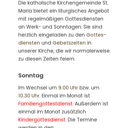
Die katholische Kirchen­gemeinde St.
Maria bietet ein liturgisches Angebot
mit regel­mäßigen Gottes­diensten
an Werk- und Sonntagen. Sie sind
herzlich einge­laden zu den
Gottes­
diensten
und
Gebets­zeiten
in
unserer Kirche, die wir normaler­weise
zu diesen Zeiten feiern:
Sonntag
Im Wechsel um
9.00 Uhr
bzw. um
10.30 Uhr
. Einmal im Monat ist
Familiengottestdienst
. Außerdem ist
einmal im Monat zusätzlich
K
indergottesdienst
. Die Termine
werden in den