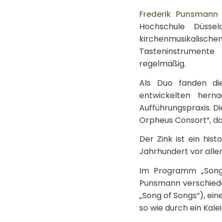
Frederik Punsmann
Hochschule Düssel
kirchenmusikalische
Tasteninstrumente 
regelmäßig.
Als Duo fanden di
entwickelten herna
Aufführungspraxis. D
Orpheus Consort“, da
Der Zink ist ein his
Jahrhundert vor allem
Im Programm „Song o
Punsmann verschieden
„Song of Songs“), ei
so wie durch ein Kal