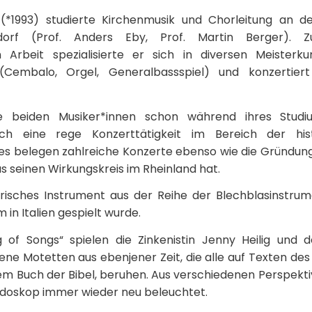
(*1993) studierte Kirchenmusik und Chorleitung an 
dorf (Prof. Anders Eby, Prof. Martin Berger). Zu
n Arbeit spezialisierte er sich in diversen Meisterku
(Cembalo, Orgel, Generalbassspiel) und konzertier
e beiden Musiker*innen schon während ihres Studi
ch eine rege Konzerttätigkeit im Bereich der hist
ies belegen zahlreiche Konzerte ebenso wie die Gründu
s seinen Wirkungskreis im Rheinland hat.
torisches Instrument aus der Reihe der Blechblasinstrume
 in Italien gespielt wurde.
f Songs“ spielen die Zinkenistin Jenny Heilig und d
e Motetten aus ebenjener Zeit, die alle auf Texten des 
nem Buch der Bibel, beruhen. Aus verschiedenen Perspekt
eidoskop immer wieder neu beleuchtet.