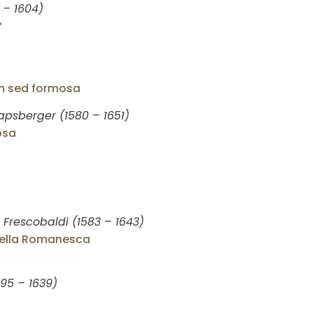
 – 1604)
“
m sed formosa
apsberger (1580 – 1651)
osa
Frescobaldi (1583 – 1643)
 della Romanesca
95 – 1639)