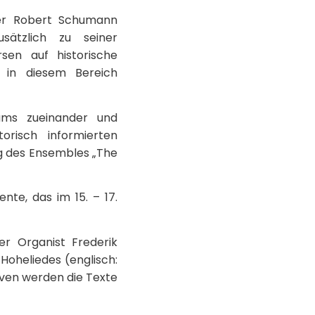
der Robert Schumann
sätzlich zu seiner
rsen auf historische
t in diesem Bereich
ums zueinander und
orisch informierten
ng des Ensembles „The
nte, das im 15. – 17.
er Organist Frederik
Hoheliedes (englisch:
iven werden die Texte