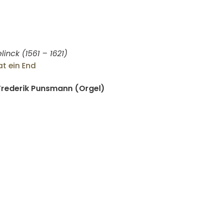
inck (1561 – 1621)
t ein End
 Frederik Punsmann (Orgel)