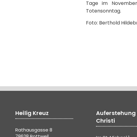
Tage im November.
Totensonntag.
Foto: Berthold Hilde
Heilig Kreuz
Auferstehung
Christi
Rathausgasse 8
78628 Rottweil