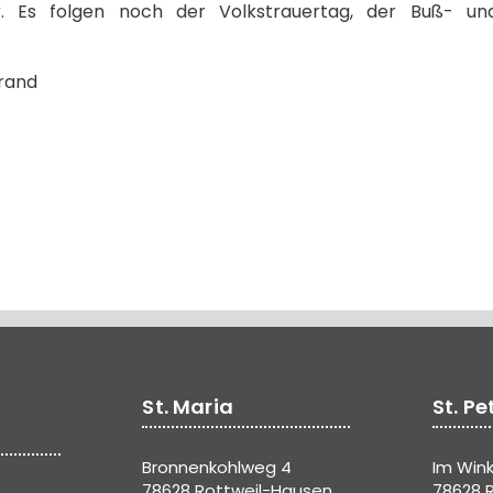
 Es folgen noch der Volkstrauertag, der Buß- un
brand
St. Maria
St. Pe
Bronnenkohlweg 4
Im Wink
78628 Rottweil-Hausen
78628 R