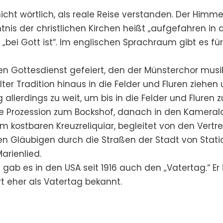
icht wörtlich, als reale Reise verstanden. Der Himme
nis der christlichen Kirchen heißt „aufgefahren in
„bei Gott ist“. Im englischen Sprachraum gibt es für
en Gottesdienst gefeiert, den der Münsterchor musik
ter Tradition hinaus in die Felder und Fluren ziehe
eg allerdings zu weit, um bis in die Felder und Flure
g die Prozession zum Bockshof, danach in den Kame
m kostbaren Kreuzreliquiar, begleitet von den Vertr
en Gläubigen durch die Straßen der Stadt von Statio
rienlied.
b es in den USA seit 1916 auch den „Vatertag.“ Er is
t eher als Vatertag bekannt.