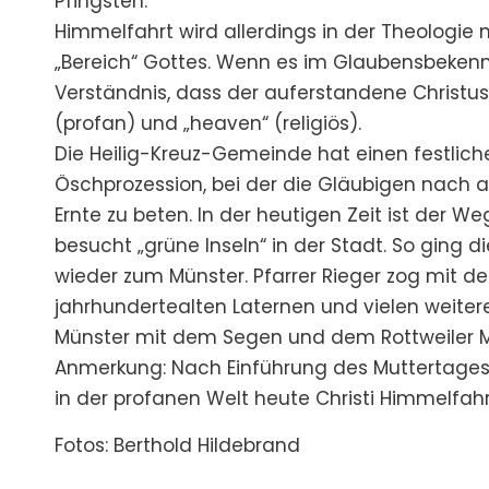
Pfingsten.
Himmelfahrt wird allerdings in der Theologie n
„Bereich“ Gottes. Wenn es im Glaubensbekennt
Verständnis, dass der auferstandene Christus 
(profan) und „heaven“ (religiös).
Die Heilig-Kreuz-Gemeinde hat einen festlich
Öschprozession, bei der die Gläubigen nach al
Ernte zu beten. In der heutigen Zeit ist der W
besucht „grüne Inseln“ in der Stadt. So gin
wieder zum Münster. Pfarrer Rieger zog mit de
jahrhundertealten Laternen und vielen weiter
Münster mit dem Segen und dem Rottweiler Ma
Anmerkung: Nach Einführung des Muttertages ga
in der profanen Welt heute Christi Himmelfahr
Fotos: Berthold Hildebrand