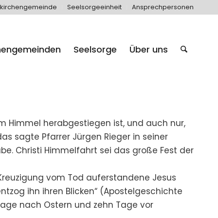
kirchengemeinde
Seelsorgeeinheit
Ansprechpersonen
hengemeinden
Seelsorge
Über uns
om Himmel herabgestiegen ist, und auch nur,
as sagte Pfarrer Jürgen Rieger in seiner
abe. Christi Himmelfahrt sei das große Fest der
er Kreuzigung vom Tod auferstandene Jesus
tzog ihn ihren Blicken“ (Apostelgeschichte
0 Tage nach Ostern und zehn Tage vor