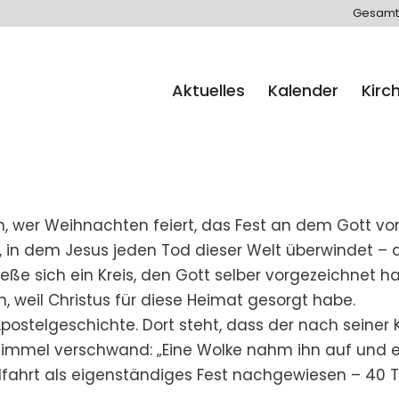
Gesamt
Aktuelles
Kalender
Kirc
ern, wer Weihnachten feiert, das Fest an dem Gott v
s, in dem Jesus jeden Tod dieser Welt überwindet – d
ieße sich ein Kreis, den Gott selber vorgezeichnet h
, weil Christus für diese Heimat gesorgt habe.
r Apostelgeschichte. Dort steht, dass der nach sein
Himmel verschwand: „Eine Wolke nahm ihn auf und en
mmelfahrt als eigenständiges Fest nachgewiesen – 4