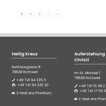
1
2
3
›
»
Heilig Kreuz
Auferstehung
Christi
Rathausgasse 8
78628 Rottweil
Im St. Michael 1
78628 Rottweil
+49 741 94 235 11
+49 741 94 235 20
+49 741 15 08 2
+49 741 17 55 0
E-Mail ans Pfarrbüro
E-Mail ans Pfar