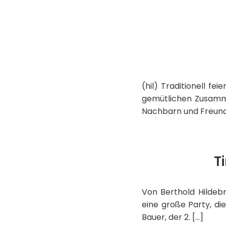
(hil) Traditionell f
gemütlichen Zusamme
Nachbarn und Freund
T
Von Berthold Hildeb
eine große Party, di
Bauer, der 2. […]