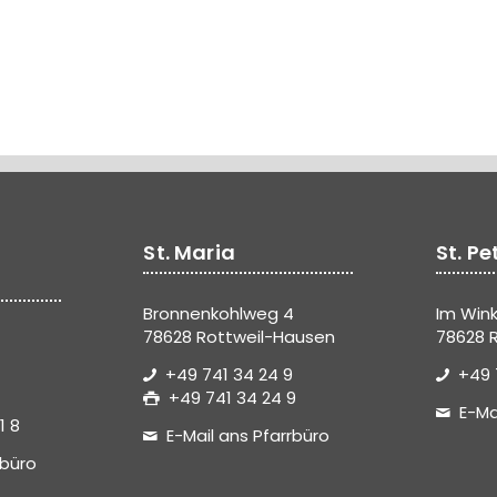
St. Maria
St. Pe
Bronnenkohlweg 4
Im Wink
78628 Rottweil-Hausen
78628 R
+49 741 34 24 9
+49 
+49 741 34 24 9
E-Ma
1 8
E-Mail ans Pfarrbüro
rbüro