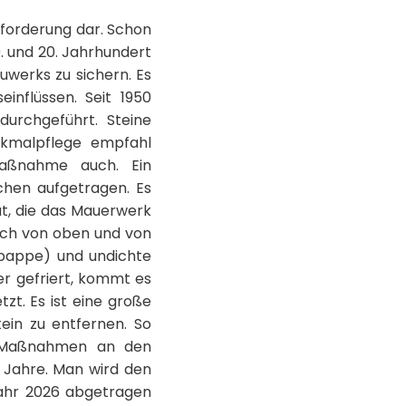
sforderung dar. Schon
. und 20. Jahrhundert
uwerks zu sichern. Es
nflüssen. Seit 1950
urchgeführt. Steine
enkmalpflege empfahl
Maßnahme auch. Ein
ächen aufgetragen. Es
ut, die das Mauerwerk
auch von oben und von
hpappe) und undichte
r gefriert, kommt es
t. Es ist eine große
tein zu entfernen. So
ge Maßnahmen an den
0 Jahre. Man wird den
jahr 2026 abgetragen