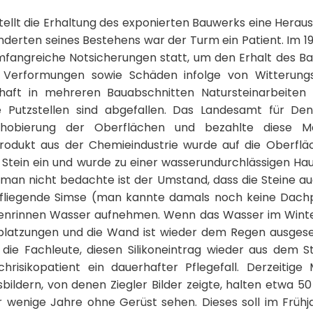
tellt die Erhaltung des exponierten Bauwerks eine Herau
nderten seines Bestehens war der Turm ein Patient. Im 19
mfangreiche Notsicherungen statt, um den Erhalt des Ba
Verformungen sowie Schäden infolge von Witterungsei
ft in mehreren Bauabschnitten Natursteinarbeiten d
te Putzstellen sind abgefallen. Das Landesamt für D
hobierung der Oberflächen und bezahlte diese 
lprodukt aus der Chemieindustrie wurde auf die Oberfl
Stein ein und wurde zu einer wasserundurchlässigen Ha
 man nicht bedachte ist der Umstand, dass die Steine 
ufliegende Simse (man kannte damals noch keine Dac
enrinnen Wasser aufnehmen. Wenn das Wasser im Winte
platzungen und die Wand ist wieder dem Regen ausgesetz
die Fachleute, diesen Silikoneintrag wieder aus dem S
risikopatient ein dauerhafter Pflegefall. Derzeiti
ldern, von denen Ziegler Bilder zeigte, halten etwa 5
ur wenige Jahre ohne Gerüst sehen. Dieses soll im Früh