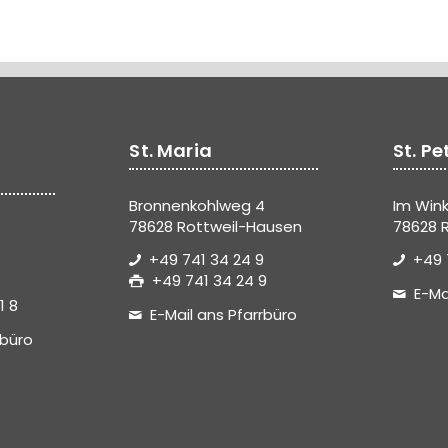
St. Maria
St. Pe
Bronnenkohlweg 4
Im Wink
78628 Rottweil-Hausen
78628 R
+49 741 34 24 9
+49 
+49 741 34 24 9
E-Ma
1 8
E-Mail ans Pfarrbüro
rbüro