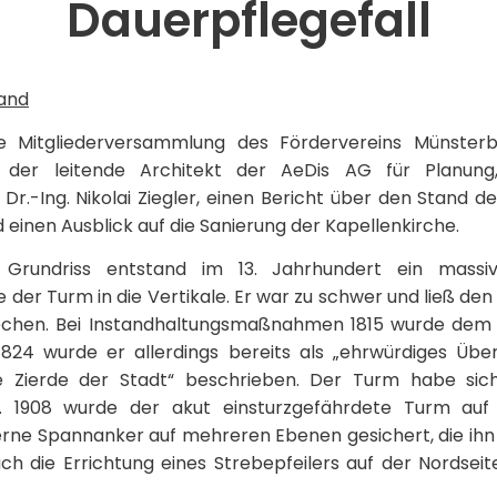
Dauerpflegefall
rand
e Mitgliederversammlung des Fördervereins Münsterba
 der leitende Architekt der AeDis AG für Planung,
Dr.-Ing. Nikolai Ziegler, einen Bericht über den Stand d
einen Ausblick auf die Sanierung der Kapellenkirche.
 Grundriss entstand im 13. Jahrhundert ein massi
 der Turm in die Vertikale. Er war zu schwer und ließ den
echen. Bei Instandhaltungsmaßnahmen 1815 wurde dem
824 wurde er allerdings bereits als „ehrwürdiges Überb
 Zierde der Stadt“ beschrieben. Der Turm habe sich
. 1908 wurde der akut einsturzgefährdete Turm auf
serne Spannanker auf mehreren Ebenen gesichert, die ihn
 die Errichtung eines Strebepfeilers auf der Nordseit