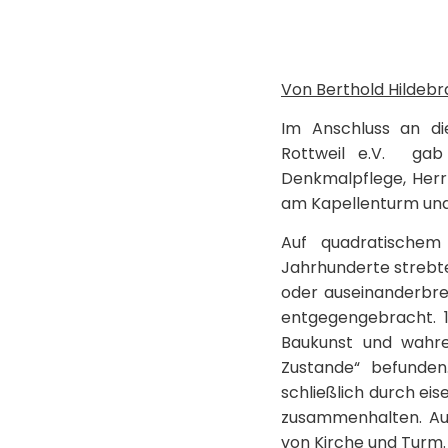
Von Berthold Hildeb
Im Anschluss an di
Rottweil e.V. gab
Denkmalpflege, Herr 
am Kapellenturm und 
Auf quadratischem
Jahrhunderte strebte
oder auseinanderbr
entgegengebracht. 1
Baukunst und wahre
Zustande“ befunden
schließlich durch ei
zusammenhalten. Auch
von Kirche und Turm.