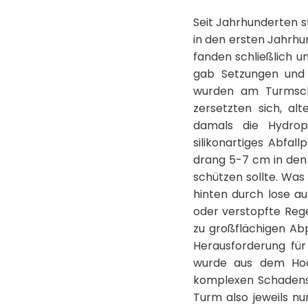
Seit Jahrhunderten s
in den ersten Jahrhu
fanden schließlich u
gab Setzungen und 
wurden am Turmscha
zersetzten sich, al
damals die Hydrop
silikonartiges Abfal
drang 5-7 cm in den 
schützen sollte. Was
hinten durch lose a
oder verstopfte Reg
zu großflächigen Ab
Herausforderung für 
wurde aus dem Hoch
komplexen Schadensbi
Turm also jeweils n