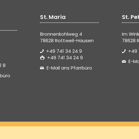
St. Maria
St. Pe
Bronnenkohlweg 4
Im Wink
78628 Rottweil-Hausen
78628 R
+49 741 34 24 9
+49 
+49 741 34 24 9
E-Ma
1 8
E-Mail ans Pfarrbüro
rbüro