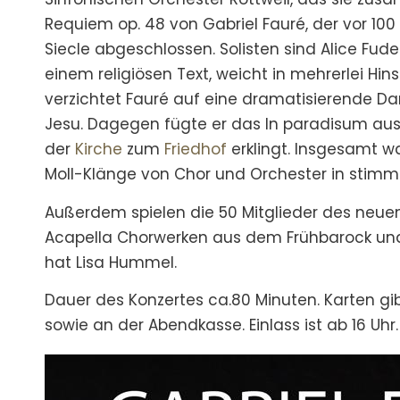
Requiem op. 48 von Gabriel Fauré, der vor 100
Siecle abgeschlossen. Solisten sind Alice Fud
einem religiösen Text, weicht in mehrerlei Hi
verzichtet Fauré auf eine dramatisierende Da
Jesu. Dagegen fügte er das In paradisum au
der
Kirche
zum
Friedhof
erklingt. Insgesamt wa
Moll-Klänge von Chor und Orchester in stimm
Außerdem spielen die 50 Mitglieder des neuen 
Acapella Chorwerken aus dem Frühbarock und d
hat Lisa Hummel.
Dauer des Konzertes ca.80 Minuten. Karten gi
sowie an der Abendkasse. Einlass ist ab 16 Uhr.