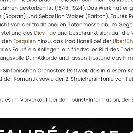
 Jahren gestorben ist (1845-1924). Das Werk hat er g
er (Sopran) und Sebastian Walser (Bariton). Faurés 
nsicht von der traditionellen Totenmesse ab. Im Geg
rstellung des
Dies irae
und beschränkt sich auf die 
s den
Exequien
hinzu, das traditionell bei der
Überfü
r es Fauré ein Anliegen, ein friedvolles Bild des Tod
ungsvolle Dur-Akkorde und lassen tröstend das Hi
Sinfonischen Orchesters Rottweil, das in diesem Kon
er Romantik sowie der 2. Streichersinfonie von Fe
bt es im Vorverkauf bei der Tourist-Information, de