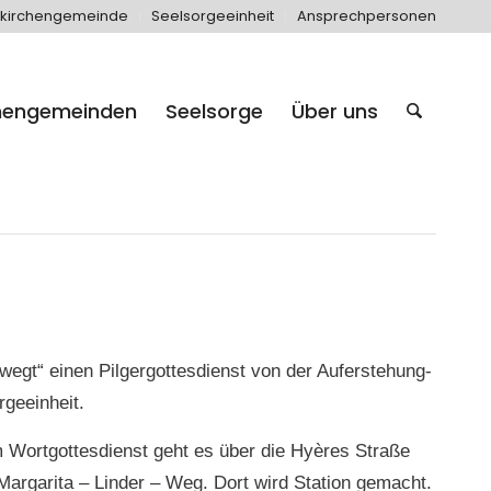
kirchengemeinde
Seelsorgeeinheit
Ansprechpersonen
hengemeinden
Seelsorge
Über uns
wegt“ einen Pilgergottesdienst von der Auferstehung-
rgeeinheit.
m Wortgottesdienst geht es über die Hyères Straße
rgarita – Linder – Weg. Dort wird Station gemacht.