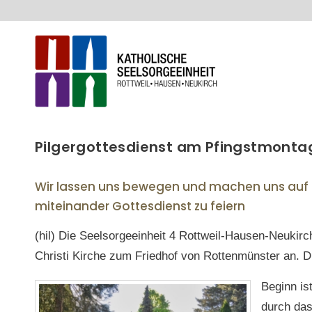
Pilgergottesdienst am Pfingstmont
Wir lassen uns bewe
gen und machen uns auf
miteinander
Gottesdienst
zu
feiern
(hil) Die Seelsorgeeinheit 4 Rottweil-Hausen-Neukir
Christi Kirche zum Friedhof von Rottenmünster an. Di
Beginn is
durch das