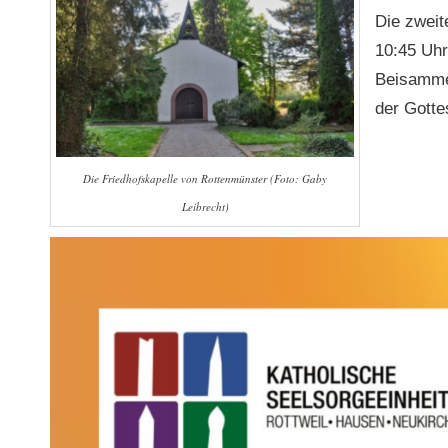
Die zweit
10:45 Uhr
Beisammen
der Gotte
Die Friedhofskapelle von Rottenmünster (Foto: Gaby
Leibrecht)