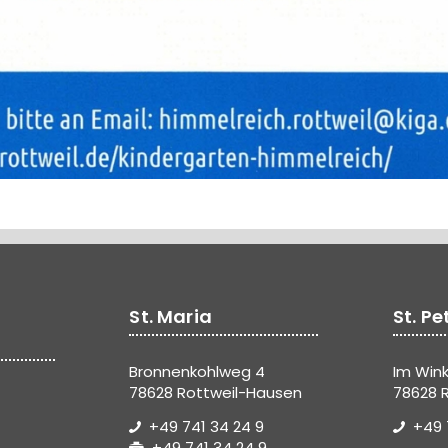
St. Maria
St. Pe
Bronnenkohlweg 4
Im Wink
78628 Rottweil-Hausen
78628 R
+49 741 34 24 9
+49 
+49 741 34 24 9