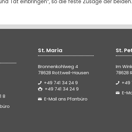
nd Tat einbringen“, so die feste Zusage der beiden.
St. Maria
St. Pe
Bronnenkohlweg 4
Im Wink
78628 Rottweil-Hausen
78628 R
+49 741 34 24 9
+49 
+49 741 34 24 9
E-Ma
1 8
E-Mail ans Pfarrbüro
rbüro