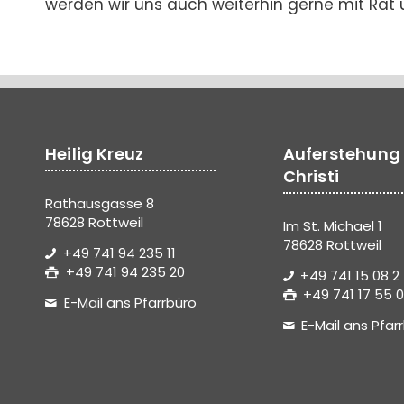
werden wir uns auch weiterhin gerne mit Rat u
Heilig Kreuz
Auferstehung
Christi
Rathausgasse 8
78628 Rottweil
Im St. Michael 1
78628 Rottweil
+49 741 94 235 11
+49 741 94 235 20
+49 741 15 08 2
+49 741 17 55 0
E-Mail ans Pfarrbüro
E-Mail ans Pfar