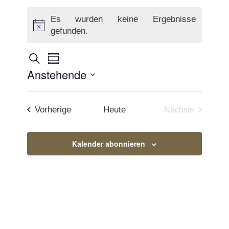
Es wurden keine Ergebnisse
Hinweis
gefunden.
Veranstaltungen
Veranstaltung
Suche
Zusammenfassung
Ansichten-
Anstehende
Suche
Navigation
Datum
und
auswählen.
Veranstaltungen
Vorherige
Heute
Nächste
Ansichten,
Veranstaltun
Navigation
Kalender abonnieren