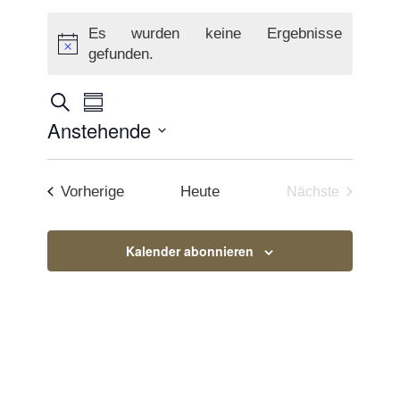
Es wurden keine Ergebnisse
Hinweis
gefunden.
Veranstaltungen
Veranstaltung
Suche
Zusammenfassung
Ansichten-
Anstehende
Suche
Navigation
Datum
und
auswählen.
Veranstaltungen
Vorherige
Heute
Nächste
Ansichten,
Veranstaltun
Navigation
Kalender abonnieren