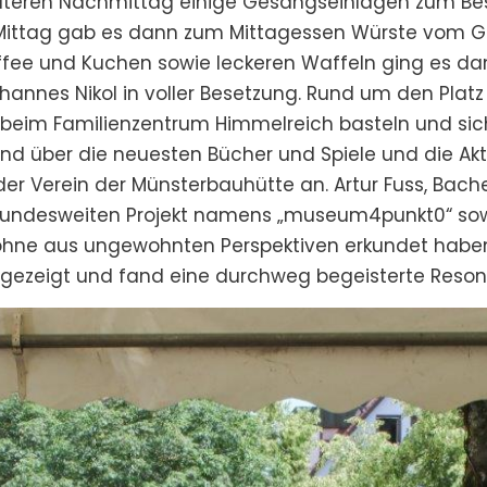
äteren Nachmittag einige Gesangseinlagen zum Beste
ittag gab es dann zum Mittagessen Würste vom Grill
ee und Kuchen sowie leckeren Waffeln ging es dann 
ohannes Nikol in voller Besetzung. Rund um den Platz
eim Familienzentrum Himmelreich basteln und sich
nd über die neuesten Bücher und Spiele und die Aktio
er Verein der Münsterbauhütte an. Artur Fuss, Bache
m bundesweiten Projekt namens „museum4punkt0“ sow
Drohne aus ungewohnten Perspektiven erkundet habe
 gezeigt und fand eine durchweg begeisterte Reson