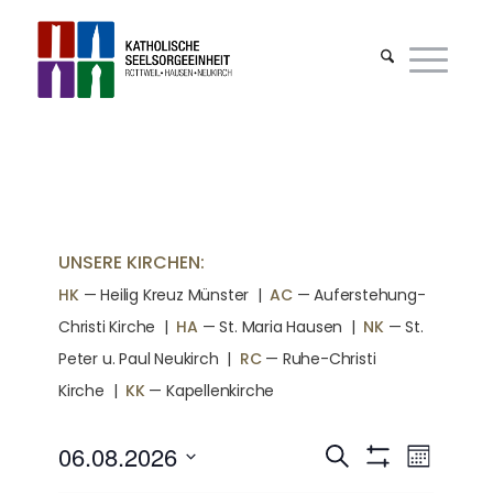
UNSERE KIRCHEN:
HK
— Heilig Kreuz Münster |
AC
— Auferstehung-
Christi Kirche
|
HA
— St. Maria Hausen
|
NK
— St.
Peter u. Paul Neukirch
|
RC
— Ruhe-Christi
Kirche
|
KK
— Kapellenkirche
06.08.2026
Veranstalt
Veran
Suche
Monat
Filter
Ansich
Datum