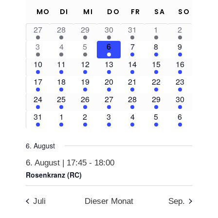
Suche
Kalender
Anzeigen
Naviga
wählen.
und
von
27
28
29
30
31
1
2
Ansichten,
Veranstaltungen
3
4
5
6
7
8
9
Navigation
10
11
12
13
14
15
16
17
18
19
20
21
22
23
24
25
26
27
28
29
30
31
1
2
3
4
5
6
6. August
6. August | 17:45
-
18:00
Rosenkranz (RC)
Juli
Dieser Monat
Sep.