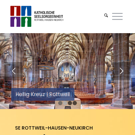
Auferstehung Christi | Rottweil
1
2
3
4
SE ROTTWEIL-HAUSEN-NEUKIRCH