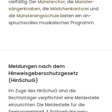
vielfältig: Der
Münster­chor
, die
Münster­
sänger­knaben
, die
Mädchen­kanto­rei
und
die
Münster­sings­schule
bieten ein an­
spruchs­volles musikalisches Pro­gramm.
Meldungen nach dem
Hinweisgeberschutzgesetz
(HinSchuG)
Im Zuge des HinSchuG sind die
Rechtsträger verpflichtet eine Meldestelle
einzurichten. Die Meldestelle für die
Seelsorgeeinheit 4 Rottweil-Hausen-