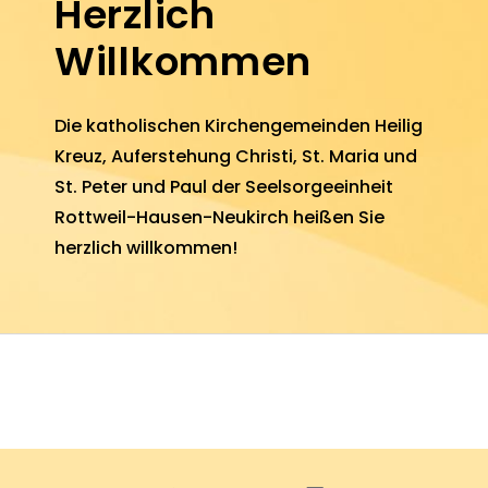
Herzlich
Willkommen
Die katho­lischen Kirchen­ge­meinden
Heilig
Kreuz
,
Aufer­stehung Christi
,
St. Maria
und
St. Peter und Paul
der Seel­sorge­einheit
Rottweil-Hausen-Neukirch heißen Sie
herz­lich will­kommen!