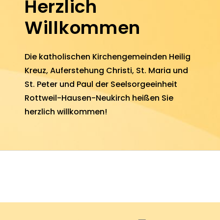
Herzlich
Willkommen
Die katho­lischen Kirchen­ge­meinden
Heilig
Kreuz
,
Aufer­stehung Christi
,
St. Maria
und
St. Peter und Paul
der Seel­sorge­einheit
Rottweil-Hausen-Neukirch heißen Sie
herz­lich will­kommen!