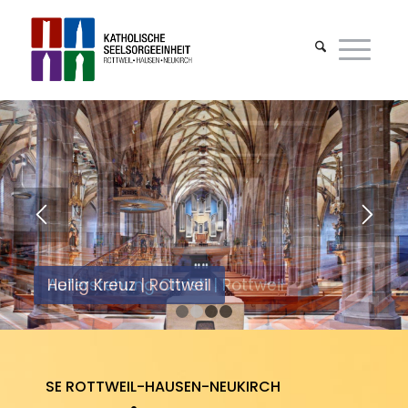
Auferstehung Christi | Rottweil
1
2
3
4
SE ROTTWEIL-HAUSEN-NEUKIRCH