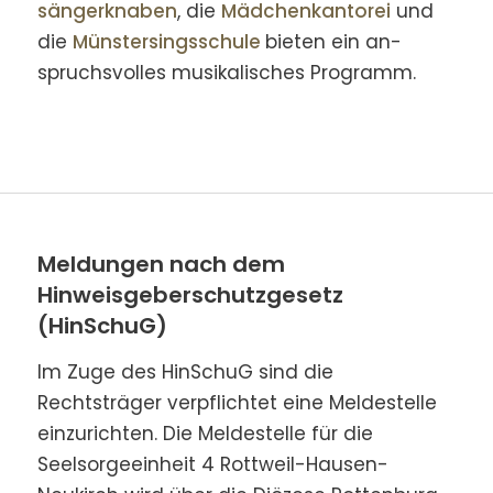
sänger­knaben
, die
Mädchen­kanto­rei
und
die
Münster­sings­schule
bieten ein an­
spruchs­volles musikalisches Pro­gramm.
Meldungen nach dem
Hinweisgeberschutzgesetz
(HinSchuG)
Im Zuge des HinSchuG sind die
Rechtsträger verpflichtet eine Meldestelle
einzurichten. Die Meldestelle für die
Seelsorgeeinheit 4 Rottweil-Hausen-