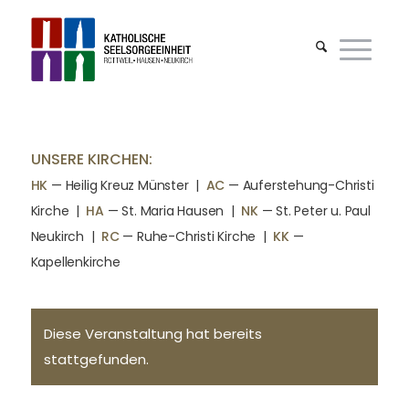
UNSERE KIRCHEN:
HK
— Heilig Kreuz Münster |
AC
— Auferstehung-Christi
Kirche
|
HA
— St. Maria Hausen
|
NK
— St. Peter u. Paul
Neukirch
|
RC
— Ruhe-Christi Kirche
|
KK
—
Kapellenkirche
Diese Veranstaltung hat bereits
stattgefunden.