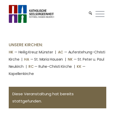
UNSERE KIRCHEN:
HK
— Heilig Kreuz Münster |
AC
— Auferstehung-Christi
Kirche
|
HA
— St. Maria Hausen
|
NK
— St. Peter u. Paul
Neukirch
|
RC
— Ruhe-Christi Kirche
|
KK
—
Kapellenkirche
Diese Veranstaltung hat bereits
stattgefunden.