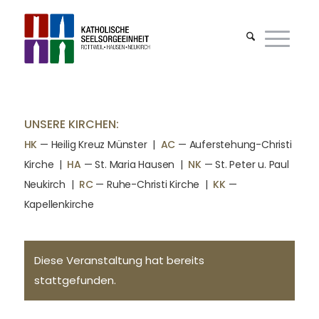
UNSERE KIRCHEN:
HK
— Heilig Kreuz Münster |
AC
— Auferstehung-Christi
Kirche
|
HA
— St. Maria Hausen
|
NK
— St. Peter u. Paul
Neukirch
|
RC
— Ruhe-Christi Kirche
|
KK
—
Kapellenkirche
Diese Veranstaltung hat bereits
stattgefunden.