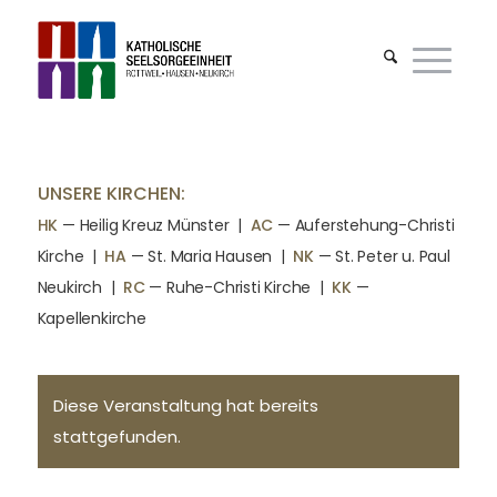
UNSERE KIRCHEN:
HK
— Heilig Kreuz Münster |
AC
— Auferstehung-Christi
Kirche
|
HA
— St. Maria Hausen
|
NK
— St. Peter u. Paul
Neukirch
|
RC
— Ruhe-Christi Kirche
|
KK
—
Kapellenkirche
Diese Veranstaltung hat bereits
stattgefunden.