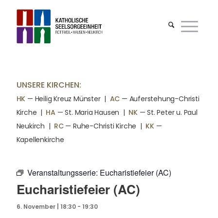
UNSERE KIRCHEN:
HK
— Heilig Kreuz Münster |
AC
— Auferstehung-Christi
Kirche
|
HA
— St. Maria Hausen
|
NK
— St. Peter u. Paul
Neukirch
|
RC
— Ruhe-Christi Kirche
|
KK
—
Kapellenkirche
Veranstaltungsserie:
Eucharistiefeier (AC)
Eucharistiefeier (AC)
6. November | 18:30
-
19:30