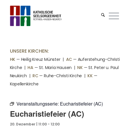
UNSERE KIRCHEN:
HK
— Heilig Kreuz Münster |
AC
— Auferstehung-Christi
Kirche
|
HA
— St. Maria Hausen
|
NK
— St. Peter u. Paul
Neukirch
|
RC
— Ruhe-Christi Kirche
|
KK
—
Kapellenkirche
Veranstaltungsserie:
Eucharistiefeier (AC)
Eucharistiefeier (AC)
20. Dezember | 11:00
-
12:00