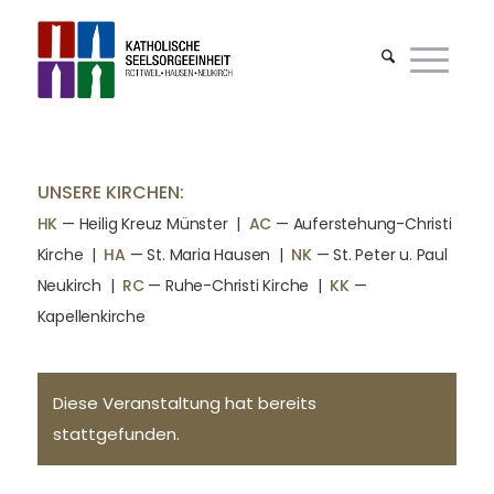
UNSERE KIRCHEN:
HK
— Heilig Kreuz Münster |
AC
— Auferstehung-Christi
Kirche
|
HA
— St. Maria Hausen
|
NK
— St. Peter u. Paul
Neukirch
|
RC
— Ruhe-Christi Kirche
|
KK
—
Kapellenkirche
Diese Veranstaltung hat bereits
stattgefunden.