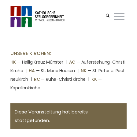
UNSERE KIRCHEN:
HK
— Heilig Kreuz Münster |
AC
— Auferstehung-Christi
Kirche
|
HA
— St. Maria Hausen
|
NK
— St. Peter u. Paul
Neukirch
|
RC
— Ruhe-Christi Kirche
|
KK
—
Kapellenkirche
Diese Veranstaltung hat bereits
stattgefunden.