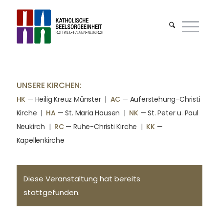
UNSERE KIRCHEN:
HK
— Heilig Kreuz Münster |
AC
— Auferstehung-Christi
Kirche
|
HA
— St. Maria Hausen
|
NK
— St. Peter u. Paul
Neukirch
|
RC
— Ruhe-Christi Kirche
|
KK
—
Kapellenkirche
Diese Veranstaltung hat bereits
stattgefunden.