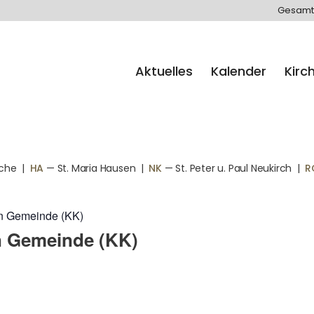
Gesamt
Aktuelles
Kalender
Kirc
rche
|
HA
— St. Maria Hausen
|
NK
— St. Peter u. Paul Neukirch
|
R
hen Gemeinde (KK)
en Gemeinde (KK)