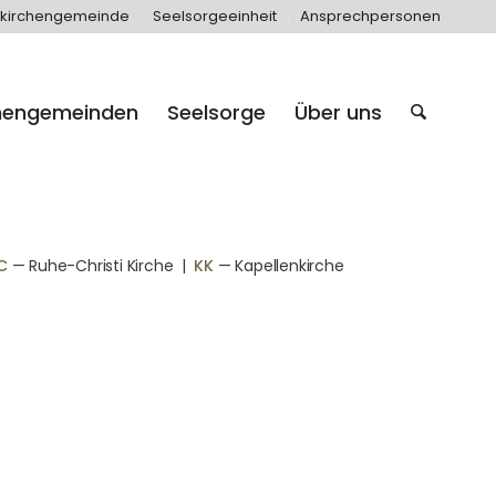
kirchengemeinde
Seelsorgeeinheit
Ansprechpersonen
hengemeinden
Seelsorge
Über uns
C
— Ruhe-Christi Kirche
|
KK
— Kapellenkirche