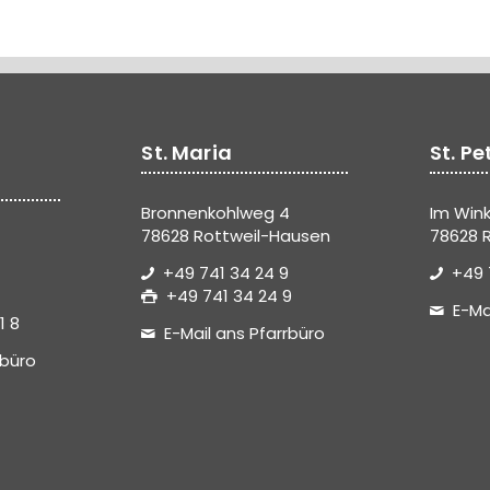
St. Maria
St. Pe
Bronnenkohlweg 4
Im Wink
78628 Rottweil-Hausen
78628 R
+49 741 34 24 9
+49 
+49 741 34 24 9
E-Ma
1 8
E-Mail ans Pfarrbüro
rbüro