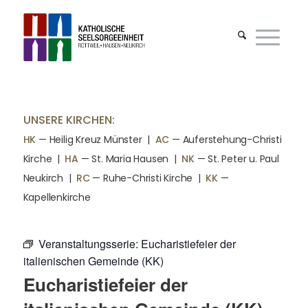
UNSERE KIRCHEN:
HK
— Heilig Kreuz Münster |
AC
— Auferstehung-Christi
Kirche
|
HA
— St. Maria Hausen
|
NK
— St. Peter u. Paul
Neukirch
|
RC
— Ruhe-Christi Kirche
|
KK
—
Kapellenkirche
Veranstaltungsserie:
Eucharistiefeier der
italienischen Gemeinde (KK)
Eucharistiefeier der