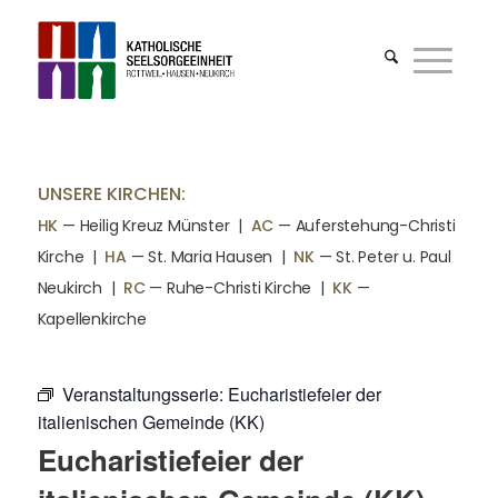
UNSERE KIRCHEN:
HK
— Heilig Kreuz Münster |
AC
— Auferstehung-Christi
Kirche
|
HA
— St. Maria Hausen
|
NK
— St. Peter u. Paul
Neukirch
|
RC
— Ruhe-Christi Kirche
|
KK
—
Kapellenkirche
Veranstaltungsserie:
Eucharistiefeier der
italienischen Gemeinde (KK)
Eucharistiefeier der