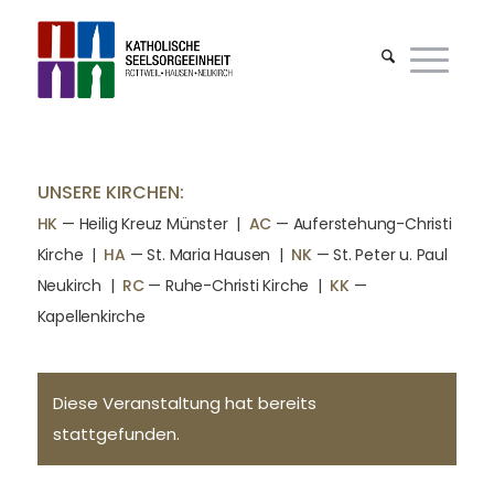
UNSERE KIRCHEN:
HK
— Heilig Kreuz Münster |
AC
— Auferstehung-Christi
Kirche
|
HA
— St. Maria Hausen
|
NK
— St. Peter u. Paul
Neukirch
|
RC
— Ruhe-Christi Kirche
|
KK
—
Kapellenkirche
Diese Veranstaltung hat bereits
stattgefunden.