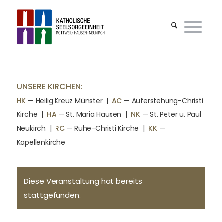
UNSERE KIRCHEN:
HK
— Heilig Kreuz Münster |
AC
— Auferstehung-Christi
Kirche
|
HA
— St. Maria Hausen
|
NK
— St. Peter u. Paul
Neukirch
|
RC
— Ruhe-Christi Kirche
|
KK
—
Kapellenkirche
Diese Veranstaltung hat bereits
stattgefunden.