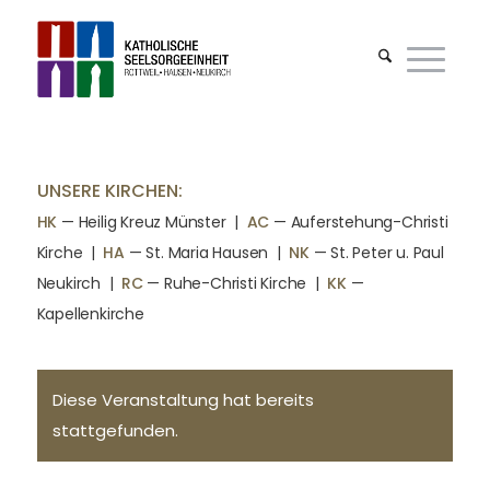
UNSERE KIRCHEN:
HK
— Heilig Kreuz Münster |
AC
— Auferstehung-Christi
Kirche
|
HA
— St. Maria Hausen
|
NK
— St. Peter u. Paul
Neukirch
|
RC
— Ruhe-Christi Kirche
|
KK
—
Kapellenkirche
Diese Veranstaltung hat bereits
stattgefunden.