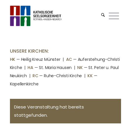
UNSERE KIRCHEN:
HK
— Heilig Kreuz Münster |
AC
— Auferstehung-Christi
Kirche
|
HA
— St. Maria Hausen
|
NK
— St. Peter u. Paul
Neukirch
|
RC
— Ruhe-Christi Kirche
|
KK
—
Kapellenkirche
Diese Veranstaltung hat bereits
stattgefunden.