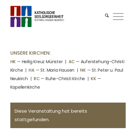
UNSERE KIRCHEN:
HK
— Heilig Kreuz Münster |
AC
— Auferstehung-Christi
Kirche
|
HA
— St. Maria Hausen
|
NK
— St. Peter u. Paul
Neukirch
|
RC
— Ruhe-Christi Kirche
|
KK
—
Kapellenkirche
Diese Veranstaltung hat bereits
stattgefunden.