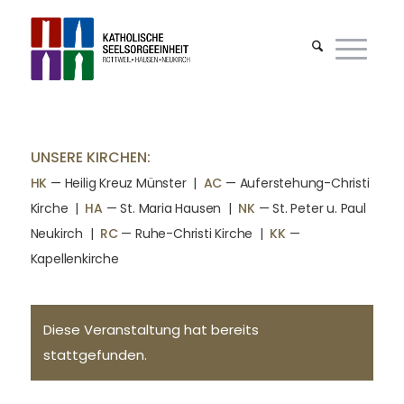
UNSERE KIRCHEN:
HK
— Heilig Kreuz Münster |
AC
— Auferstehung-Christi
Kirche
|
HA
— St. Maria Hausen
|
NK
— St. Peter u. Paul
Neukirch
|
RC
— Ruhe-Christi Kirche
|
KK
—
Kapellenkirche
Diese Veranstaltung hat bereits
stattgefunden.