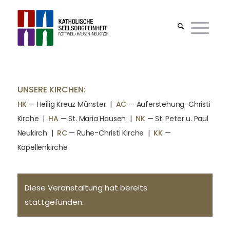
UNSERE KIRCHEN:
HK
— Heilig Kreuz Münster |
AC
— Auferstehung-Christi
Kirche
|
HA
— St. Maria Hausen
|
NK
— St. Peter u. Paul
Neukirch
|
RC
— Ruhe-Christi Kirche
|
KK
—
Kapellenkirche
Diese Veranstaltung hat bereits
stattgefunden.