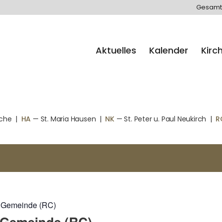
Gesamt
Aktuelles
Kalender
Kirc
rche
|
HA
— St. Maria Hausen
|
NK
— St. Peter u. Paul Neukirch
|
R
en Gemeinde (RC)
n Gemeinde (RC)