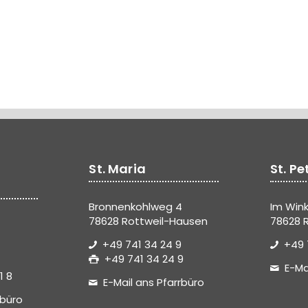
St. Maria
St. Pe
Bronnenkohlweg 4
Im Wink
78628 Rottweil-Hausen
78628 R
+49 741 34 24 9
+49 
+49 741 34 24 9
E-Ma
1 8
E-Mail ans Pfarrbüro
rbüro