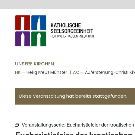
UNSERE KIRCHEN:
HK
— Heilig Kreuz Münster |
AC
— Auferstehung-Christi Ki
Diese Veranstaltung hat bereits stattgefunden.
Veranstaltungsserie:
Eucharistiefeier der kroatisch
Eucharistiefeier der kroatische