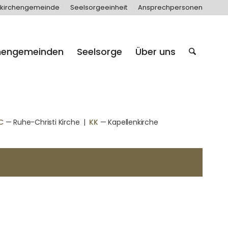
kirchengemeinde
Seelsorgeeinheit
Ansprechpersonen
hengemeinden
Seelsorge
Über uns
C
— Ruhe-Christi Kirche
|
KK
— Kapellenkirche