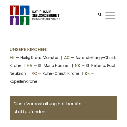
UNSERE KIRCHEN:
HK
— Heilig Kreuz Münster |
AC
— Auferstehung-Christi
Kirche
|
HA
— St. Maria Hausen
|
NK
— St. Peter u. Paul
Neukirch
|
RC
— Ruhe-Christi Kirche
|
KK
—
Kapellenkirche
Diese Veranstaltung hat bereits
stattgefunden.