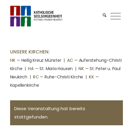
UNSERE KIRCHEN:
HK
— Heilig Kreuz Münster |
AC
— Auferstehung-Christi
Kirche
|
HA
— St. Maria Hausen
|
NK
— St. Peter u. Paul
Neukirch
|
RC
— Ruhe-Christi Kirche
|
KK
—
Kapellenkirche
Diese Veranstaltung hat bereits
stattgefunden.