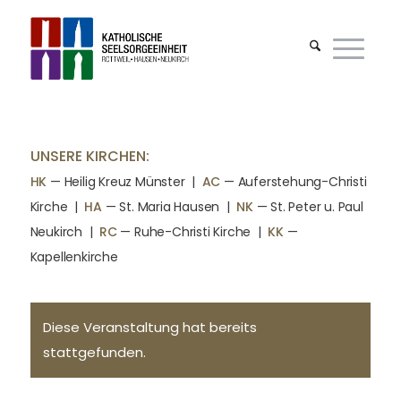
UNSERE KIRCHEN:
HK
— Heilig Kreuz Münster |
AC
— Auferstehung-Christi
Kirche
|
HA
— St. Maria Hausen
|
NK
— St. Peter u. Paul
Neukirch
|
RC
— Ruhe-Christi Kirche
|
KK
—
Kapellenkirche
Diese Veranstaltung hat bereits
stattgefunden.