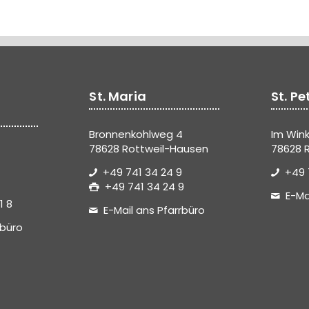
St. Maria
St. Pe
Bronnenkohlweg 4
Im Wink
78628 Rottweil-Hausen
78628 R
+49 741 34 24 9
+49 
+49 741 34 24 9
E-Ma
1 8
E-Mail ans Pfarrbüro
rbüro