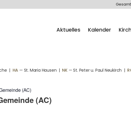
Gesamt
Aktuelles
Kalender
Kirc
rche
|
HA
— St. Maria Hausen
|
NK
— St. Peter u. Paul Neukirch
|
R
n Gemeinde (AC)
 Gemeinde (AC)