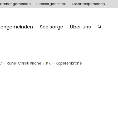
kirchengemeinde
Seelsorgeeinheit
Ansprechpersonen
hengemeinden
Seelsorge
Über uns
C
— Ruhe-Christi Kirche
|
KK
— Kapellenkirche