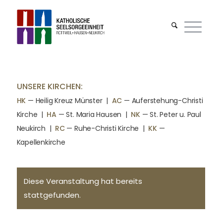
UNSERE KIRCHEN:
HK
— Heilig Kreuz Münster |
AC
— Auferstehung-Christi
Kirche
|
HA
— St. Maria Hausen
|
NK
— St. Peter u. Paul
Neukirch
|
RC
— Ruhe-Christi Kirche
|
KK
—
Kapellenkirche
Diese Veranstaltung hat bereits
stattgefunden.