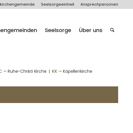
kirchengemeinde
Seelsorgeeinheit
Ansprechpersonen
hengemeinden
Seelsorge
Über uns
C
— Ruhe-Christi Kirche
|
KK
— Kapellenkirche