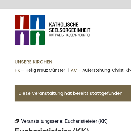
UNSERE KIRCHEN:
HK
— Heilig Kreuz Münster |
AC
— Auferstehung-Christi Ki
Diese Veranstaltung hat bereits stattgefunden.
Veranstaltungsserie:
Eucharistiefeier (KK)
Eucharistiefeier (KK)