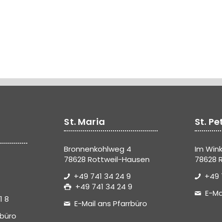
St. Maria
St. Pe
Bronnenkohlweg 4
Im Wink
78628 Rottweil-Hausen
78628 R
+49 741 34 24 9
+49 
+49 741 34 24 9
E-Ma
1 8
E-Mail ans Pfarrbüro
rbüro