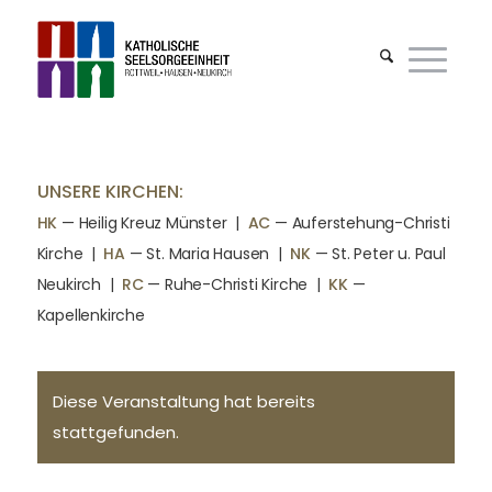
UNSERE KIRCHEN:
HK
— Heilig Kreuz Münster |
AC
— Auferstehung-Christi
Kirche
|
HA
— St. Maria Hausen
|
NK
— St. Peter u. Paul
Neukirch
|
RC
— Ruhe-Christi Kirche
|
KK
—
Kapellenkirche
Diese Veranstaltung hat bereits
stattgefunden.