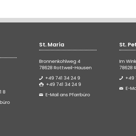
St. Maria
St. Pe
Bronnenkohlweg 4
Im Wink
78628 Rottweil-Hausen
78628 R
+49 741 34 24 9
+49 
+49 741 34 24 9
E-Ma
1 8
E-Mail ans Pfarrbüro
rbüro