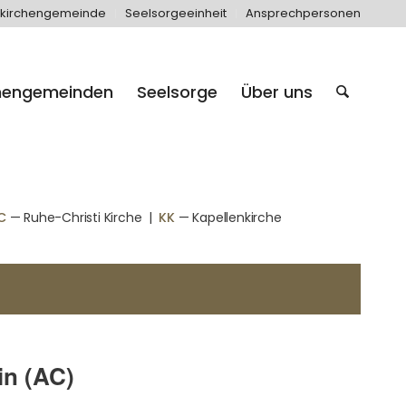
kirchengemeinde
Seelsorgeeinheit
Ansprechpersonen
hengemeinden
Seelsorge
Über uns
C
— Ruhe-Christi Kirche
|
KK
— Kapellenkirche
in (AC)