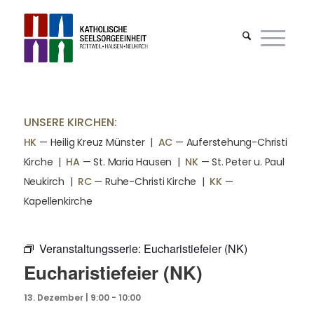
UNSERE KIRCHEN:
HK
— Heilig Kreuz Münster |
AC
— Auferstehung-Christi
Kirche
|
HA
— St. Maria Hausen
|
NK
— St. Peter u. Paul
Neukirch
|
RC
— Ruhe-Christi Kirche
|
KK
—
Kapellenkirche
Veranstaltungsserie:
Eucharistiefeier (NK)
Eucharistiefeier (NK)
13. Dezember | 9:00
-
10:00