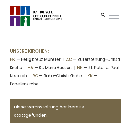
UNSERE KIRCHEN:
HK
— Heilig Kreuz Münster |
AC
— Auferstehung-Christi
Kirche
|
HA
— St. Maria Hausen
|
NK
— St. Peter u. Paul
Neukirch
|
RC
— Ruhe-Christi Kirche
|
KK
—
Kapellenkirche
Diese Veranstaltung hat bereits
stattgefunden.