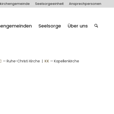
kirchengemeinde
Seelsorgeeinheit
Ansprechpersonen
hengemeinden
Seelsorge
Über uns
C
— Ruhe-Christi Kirche
|
KK
— Kapellenkirche