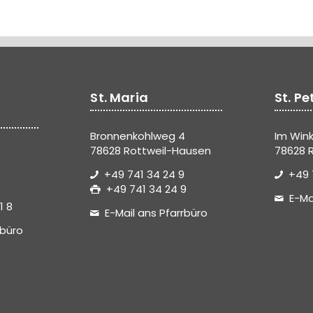
St. Maria
St. Pe
Bronnenkohlweg 4
Im Wink
78628 Rottweil-Hausen
78628 R
+49 741 34 24 9
+49 
+49 741 34 24 9
E-Ma
1 8
E-Mail ans Pfarrbüro
rbüro